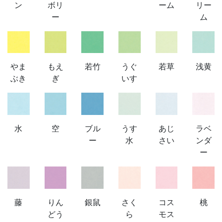
ン
ボリ
ーム
リー
ー
ム
やま
もえ
若竹
うぐ
若草
浅黄
ぶき
ぎ
いす
水
空
ブル
うす
あじ
ラベ
ー
水
さい
ンダ
ー
藤
りん
銀鼠
さく
コス
桃
どう
ら
モス