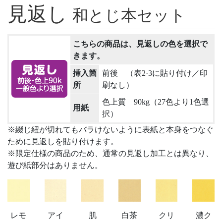
見返し
和とじ本セット
こちらの商品は、見返しの色を選択で
きます。
挿入箇
前後 （表2·3に貼り付け／印
所
刷なし）
色上質 90kg（27色より1色選
用紙
択）
※綴じ紐が切れてもバラけないように表紙と本身をつなぐ
ために見返しを貼り付けます。
※限定仕様の商品のため、通常の見返し加工とは異なり、
遊び紙部分はありません。
レモ
アイ
肌
白茶
クリ
濃ク