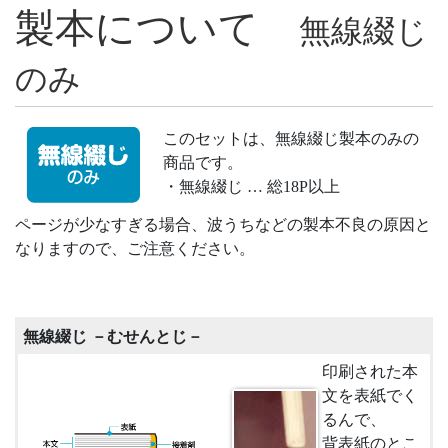
製本について
無線綴じ
のみ
このセットは、無線綴じ製本のみの
商品です。
・無線綴じ … 総18P以上
ページが少なすぎる場合、波うちなどの製本不良の原因と
なりますので、ご注意ください。
無線綴じ －むせんとじ－
印刷された本
文を表紙でく
るんで、
背表紙のとこ