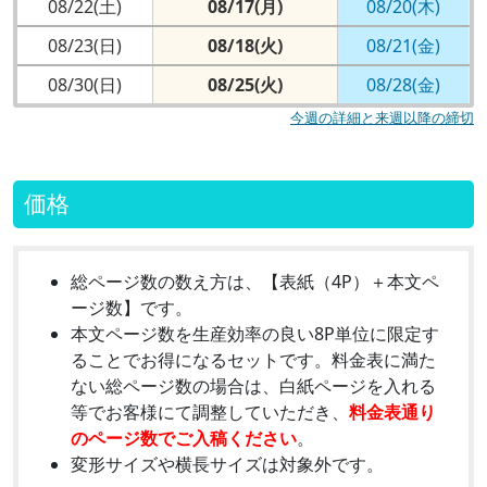
08/22(土)
08/17(月)
08/20(木)
08/23(日)
08/18(火)
08/21(金)
08/30(日)
08/25(火)
08/28(金)
今週の詳細と来週以降の締切
価格
総ページ数の数え方は、【表紙（4P）＋本文ペ
ージ数】です。
本文ページ数を生産効率の良い8P単位に限定す
ることでお得になるセットです。料金表に満た
ない総ページ数の場合は、白紙ページを入れる
等でお客様にて調整していただき、
料金表通り
のページ数でご入稿ください
。
変形サイズや横長サイズは対象外です。