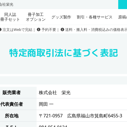
会社栄光
同人誌
冊子加工
グッズ製作
割引・各種サービス
原稿
冊子セット
オプション
注文はWebで完結｜
予約不要｜
送料・搬入料・消費税込みの価格表
特定商取引法に基づく表記
販売業者
株式会社 栄光
代表責任者
岡田 一
所在地
〒721-0957 広島県福山市箕島町6455-3