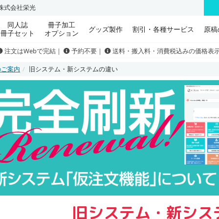
株式会社栄光
同人誌
冊子加工
グッズ製作
割引・各種サービス
原稿
冊子セット
オプション
注文はWebで完結｜
予約不要｜
送料・搬入料・消費税込みの価格表
のご案内
旧システム・新システムの違い
旧システム・新シス