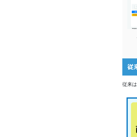
従
従来は