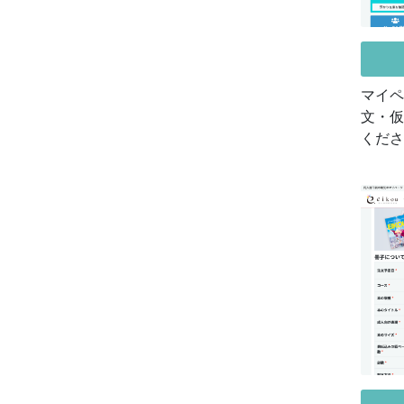
マイペ
文・仮
くださ