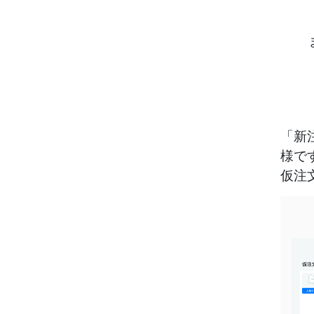
「新
様で
仮注