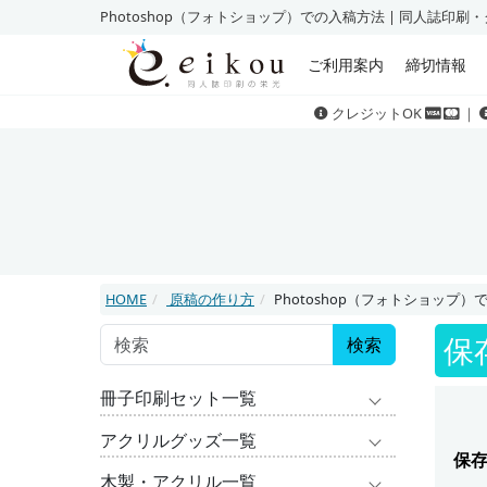
Photoshop（フォトショップ）での入稿方法 | 同人誌印
ご利用案内
締切情報
クレジットOK
｜
HOME
原稿の作り方
Photoshop（フォトショップ
保
検索
冊子印刷セット一覧
アクリルグッズ一覧
保
木製・アクリル一覧