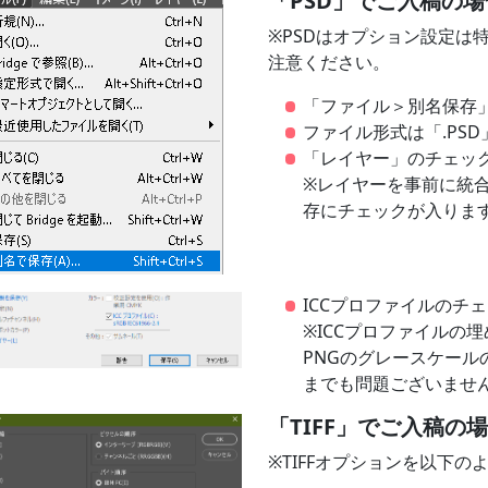
「PSD」でご入稿の場
※PSDはオプション設定は
注意ください。
「ファイル＞別名保存
ファイル形式は「.PSD
「レイヤー」のチェッ
※レイヤーを事前に統
存にチェックが入りま
ICCプロファイルのチ
※ICCプロファイルの
PNGのグレースケー
までも問題ございませ
「TIFF」でご入稿の
※TIFFオプションを以下