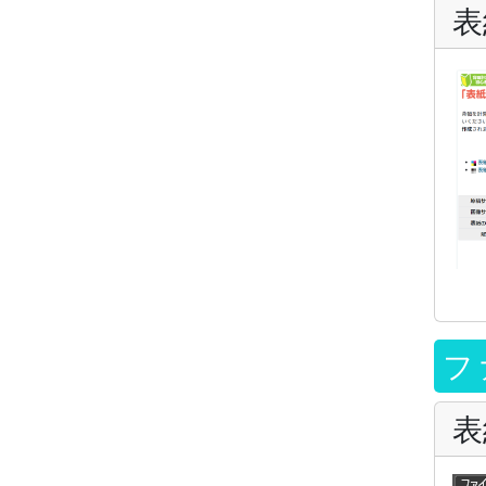
表
フ
表