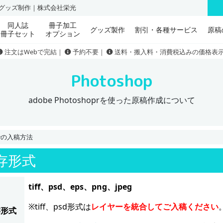
刷・グッズ制作｜株式会社栄光
同人誌
冊子加工
グッズ製作
割引・各種サービス
原稿
冊子セット
オプション
注文はWebで完結｜
予約不要｜
送料・搬入料・消費税込みの価格表
Photoshop
adobe Photoshoprを使った原稿作成について
）での入稿方法
存形式
tiff、psd、eps、png、jpeg
※tiff、psd形式は
レイヤーを統合してご入稿ください
存形式