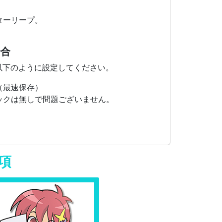
ターリープ。
場合
以下のように設定してください。
（最速保存）
ックは無しで問題ございません。
項