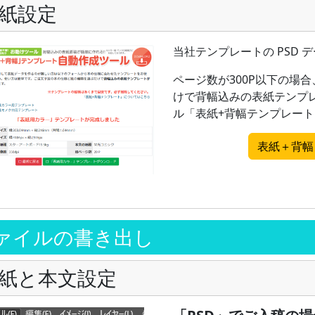
紙設定
当社テンプレートの PSD 
ページ数が300P以下の場
けで背幅込みの表紙テンプレ
ル「表紙+背幅テンプレー
表紙＋背幅
ァイルの書き出し
紙と本文設定