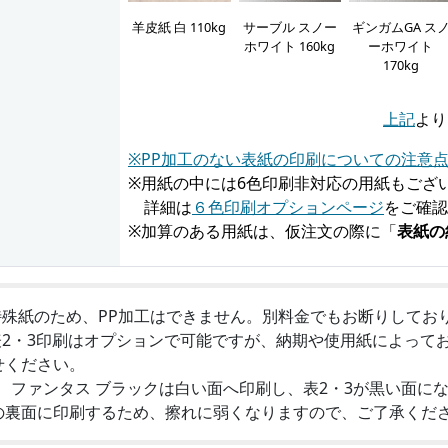
羊皮紙 白 110kg
サーブル スノー
ギンガムGA ス
ホワイト 160kg
ーホワイト
170kg
上記
より
※PP加工のない表紙の印刷についての注意
※用紙の中には6色印刷非対応の用紙もござ
詳細は
６色印刷オプションページ
をご確認
※加算のある用紙は、仮注文の際に「
表紙の
特殊紙のため、PP加工はできません。別料金でもお断りしてお
表2・3印刷はオプションで可能ですが、納期や使用紙によって
せください。
3 ファンタス ブラックは白い面へ印刷し、表2・3が黒い面に
の裏面に印刷するため、擦れに弱くなりますので、ご了承くだ