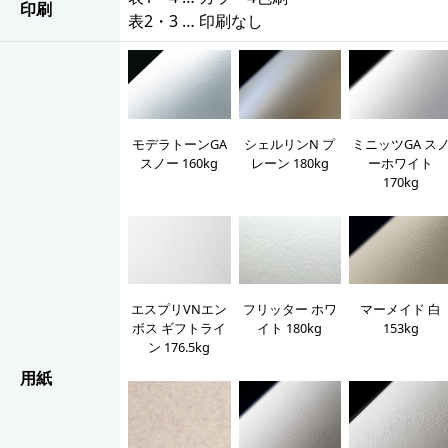
印刷
表2・3 … 印刷なし
モデラトーンGA
シェルリンN プ
ミニッツGA ス
スノー 160kg
レーン 180kg
ーホワイト
170kg
エスプリVNエン
フリッター ホワ
マーメイド 白
ボス ギフトライ
イト 180kg
153kg
ン 176.5kg
用紙