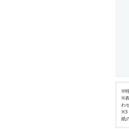
※
※
わ
※
紙