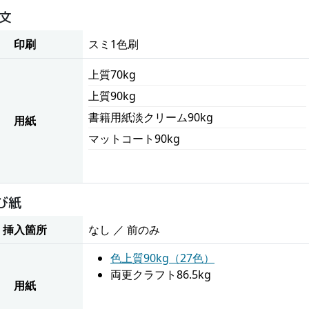
文
印刷
スミ1色刷
上質70kg
上質90kg
書籍用紙淡クリーム90kg
用紙
マットコート90kg
び紙
挿入箇所
なし ／ 前のみ
色上質90kg（27色）
両更クラフト86.5kg
用紙