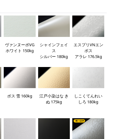
ヴァンヌーボVG
ノ
シャインフェイ
エスプリVNエン
ホワイト 150kg
ス
ボス
シルバー 180kg
アラレ 176.5kg
ボス 雪 160kg
江戸小染はな き
しこくてんれい
ぬ 175kg
しろ 180kg