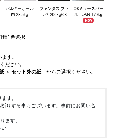
バルキーボール
OKミューズパー
ノ
ファンタス ブラ
白 23.5kg
ル しろN 170kg
ック 200kg※3
NEW
1種1色選択
点
います。
ください。
紙
＞
セット外の紙
」からご選択ください。
ります。
お断りする事もございます。事前にお問い合
なります。
さい。