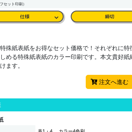
フセット印刷）
仕様
締切
特殊紙表紙をお得なセット価格で！それぞれに特
しめる特殊紙表紙のカラー印刷です。本文貴好紙
けます。
注文へ進む
様
紙
表1・4 … カラー4色刷