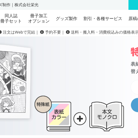
ッズ制作｜株式会社栄光
同人誌
冊子加工
グッズ製作
割引・各種サービス
原稿
冊子セット
オプション
注文はWebで完結｜
予約不要｜
送料・搬入料・消費税込みの価格表
表
替