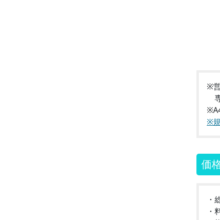
※
専
※
※
価
・
・