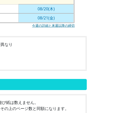
08/20(木)
08/21(金)
今週の詳細と来週以降の締切
が異なり
遊び紙は数えません。
はその上のページ数と同額になります。