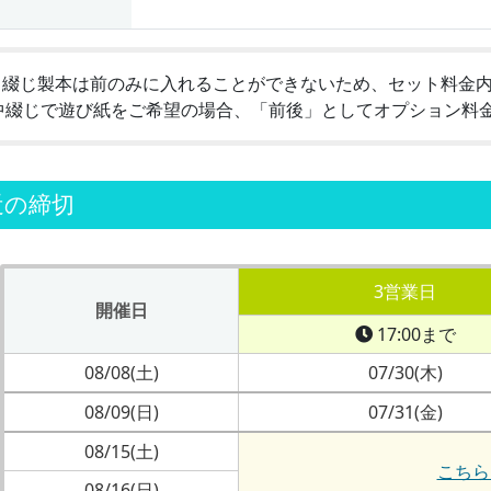
中綴じ製本は前のみに入れることができないため、セット料金
中綴じで遊び紙をご希望の場合、「前後」としてオプション料
近の締切
3営業日
開催日
17:00まで
08/08(土)
07/30(木)
08/09(日)
07/31(金)
08/15(土)
こちら
08/16(日)