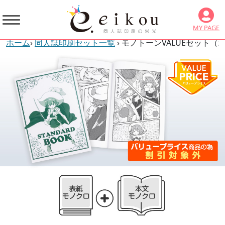
MY PAGE
ホーム
›
同人誌印刷セット一覧
› モノトーンVALUEセット