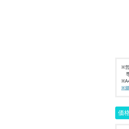
※
専
※
※
価