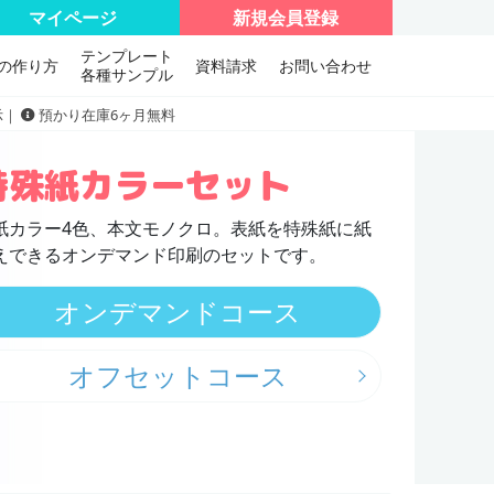
マイページ
新規会員登録
テンプレート
の作り方
資料請求
お問い合わせ
各種サンプル
示｜
預かり在庫6ヶ月無料
特殊紙カラーセット
紙カラー4色、本文モノクロ。表紙を特殊紙に紙
えできるオンデマンド印刷のセットです。
オンデマンドコース
オフセットコース