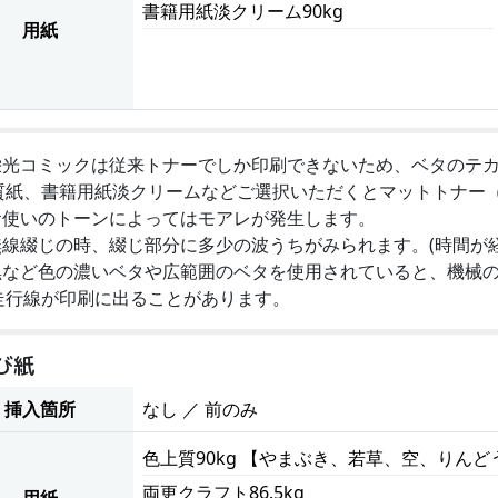
書籍用紙淡クリーム90kg
用紙
栄光コミックは従来トナーでしか印刷できないため、ベタのテ
質紙、書籍用紙淡クリームなどご選択いただくとマットトナー
お使いのトーンによってはモアレが発生します。
無線綴じの時、綴じ部分に多少の波うちがみられます。(時間が
黒など色の濃いベタや広範囲のベタを使用されていると、機械
走行線が印刷に出ることがあります。
び紙
挿入箇所
なし ／ 前のみ
色上質90kg 【やまぶき、若草、空、りん
両更クラフト86.5kg