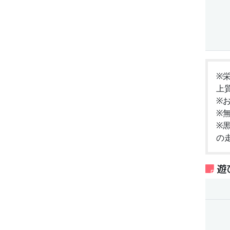
※
上
※
※
※
の
遊