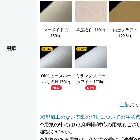
羊皮紙 白 110kg
マーメイド 白
両更クラフト
153kg
129.5kg
用紙
OKミューズパー
ミランダ スノー
ル しろN 170kg
ホワイト 170kg
NEW
NEW
上記
より
※PP加工のない表紙の印刷についての注意
※用紙の中には6色印刷非対応の用紙もござ
確認ください。
※加算のある用紙は、仮注文の際に「
表紙の