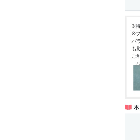
※
※
バ
も
ご
本