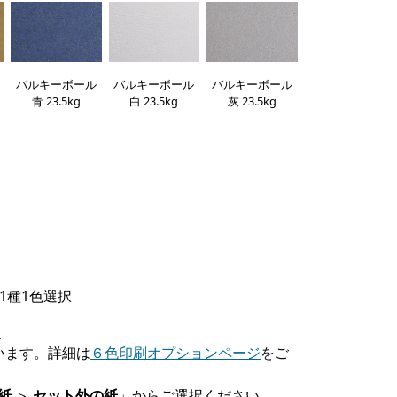
バルキーボール
バルキーボール
バルキーボール
青 23.5kg
白 23.5kg
灰 23.5kg
1種1色選択
点
います。詳細は
６色印刷オプションページ
をご
紙
＞
セット外の紙
」からご選択ください。