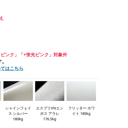
え
 ピンク」「+蛍光ピンク」対象外
す。
いてはこちら
G
シャインフェイ
エスプリVNエン
フリッター ホワ
ス シルバー
ボス アラレ
イト 180kg
180kg
176.5kg