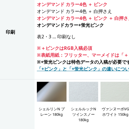
オンデマンド カラー4色 ＋ ピンク
オンデマンド カラー4色 ＋ 白押さえ
オンデマンド カラー4色 ＋ ピンク ＋ 白押さ
オンデマンドカラー+蛍光ピンク
印刷
表2・3 … 印刷なし
※＋ピンクはRGB入稿必須
※表紙用紙：フリッター、マーメイドは「＋
※+蛍光ピンクは特色データの入稿が必要で
「+ピンク」と「+蛍光ピンク」の違いにつ
シェルルックN
ヴァンヌーボV
シェルリンN プ
ツインスノー
ホワイト 150kg
レーン 180kg
180kg