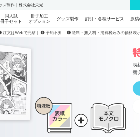
グッズ制作｜株式会社栄光
同人誌
冊子加工
グッズ製作
割引・各種サービス
原稿
冊子セット
オプション
注文はWebで完結｜
予約不要｜
送料・搬入料・消費税込みの価格表
表
替