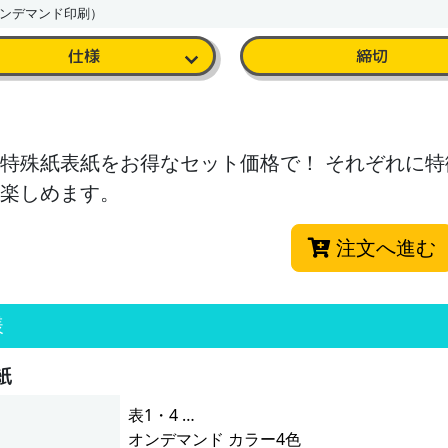
ンデマンド印刷）
仕様
締切
特殊紙表紙をお得なセット価格で！ それぞれに
楽しめます。
注文へ進む
様
紙
表1・4 …
オンデマンド カラー4色