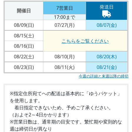
発送日
7営業日
開催日
17:00まで
08/09(日)
07/27(月)
08/07(金)
08/15(土)
こちらをご覧ください
08/16(日)
08/22(土)
08/10(月)
08/20(木)
08/23(日)
08/11(火)
08/21(金)
今週の詳細と来週以降の締切
※指定住所宛てへの配送は基本的に「ゆうパケット」
を使用します。
着日指定できないため、予めご了承ください。
（およそ2～4日かかります）
※営業日数は、通常期の目安です。繁忙期や変則的な
週は締切日が異なり