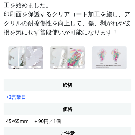
工を始めました。
印刷面を保護するクリアコート加工を施し、ア
クリルの耐擦傷性を向上して、傷、剥がれや破
損を気にせず普段使いが可能になります！
締切
+2営業日
価格
45×65mm：＋90円／1個
ご注意