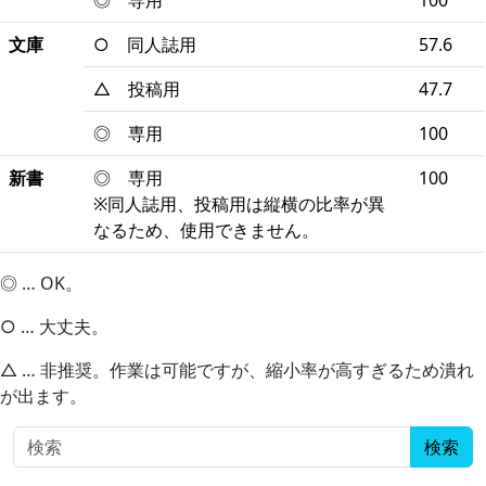
◎ 専用
100
文庫
○ 同人誌用
57.6
△ 投稿用
47.7
◎ 専用
100
新書
◎ 専用
100
※同人誌用、投稿用は縦横の比率が異
なるため、使用できません。
◎ … OK。
○ … 大丈夫。
△ … 非推奨。作業は可能ですが、縮小率が高すぎるため潰れ
が出ます。
検索