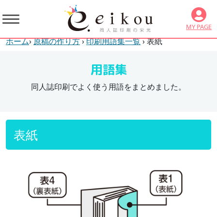
MY PAGE
ホーム
›
原稿の作り方
›
印刷用語集一覧
› 表紙
用語集
同人誌印刷でよく使う用語をまとめました。
表紙