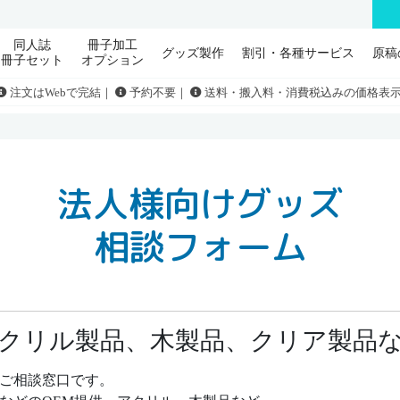
同人誌
冊子加工
グッズ製作
割引・各種サービス
原稿
冊子セット
オプション
注文はWebで完結｜
予約不要｜
送料・搬入料・消費税込みの価格表
法人様向けグッズ
相談フォーム
クリル製品、木製品、クリア製品
ご相談窓口です。