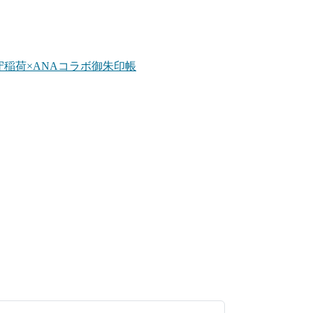
守稲荷×ANAコラボ御朱印帳