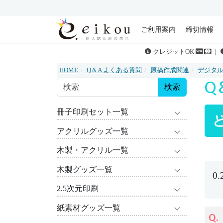
ご利用案内
締切情報
クレジットOK
｜
HOME
Q＆A よくある質問
原稿作成関連
デジタ
Q
検索
冊子印刷セット一覧
アクリルグッズ一覧
木製・アクリル一覧
木製グッズ一覧
0
2.5次元印刷
紙素材グッズ一覧
Q.