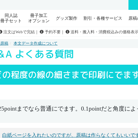
同人誌
冊子加工
グッズ製作
割引・各種サービス
原稿
冊子セット
オプション
注文はWebで完結｜
予約不要｜
送料・搬入料・消費税込みの価格表
ル原稿
本文データ作成について
＆A よくある質問
どの程度の線の細さまで印刷にでま
.25pointまでなら普通にでます。0.1pointだと
白紙ページを入れたいのですが、原稿は作らなくてもいいで