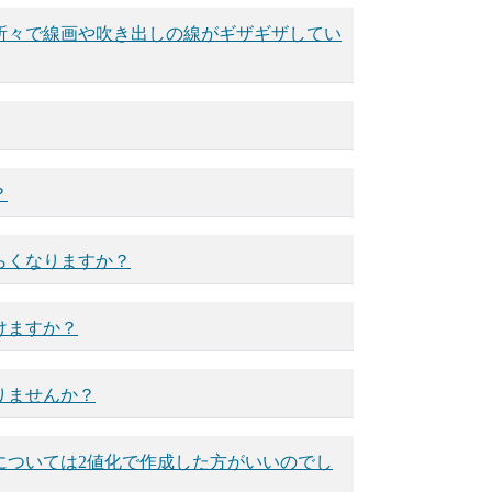
所々で線画や吹き出しの線がギザギザしてい
？
らくなりますか？
けますか？
りませんか？
については2値化で作成した方がいいのでし