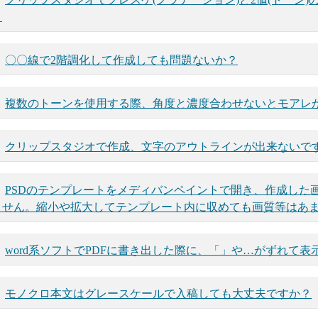
？
〇〇線で2階調化して作成しても問題ないか？
複数のトーンを使用する際、角度と濃度合わせないとモアレ
クリップスタジオで作成、文字のアウトラインが出来ないで
PSDのテンプレートをメディバンペイントで開き、作成した
ません。縮小や拡大してテンプレート内に収めても画質等はあ
word系ソフトでPDFに書き出した際に、「」や…がずれて表
モノクロ本文はグレースケールで入稿しても大丈夫ですか？