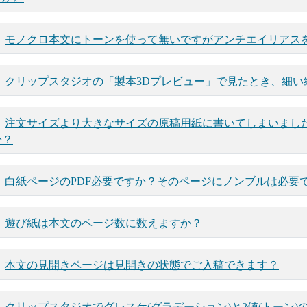
モノクロ本文にトーンを使って無いですがアンチエイリアス
クリップスタジオの「製本3Dプレビュー」で見たとき、細い
注文サイズより大きなサイズの原稿用紙に書いてしまいまし
か？
白紙ページのPDF必要ですか？そのページにノンブルは必要
遊び紙は本文のページ数に数えますか？
本文の見開きページは見開きの状態でご入稿できます？
クリップスタジオでグレスケ(グラデーション)と2値(トーン