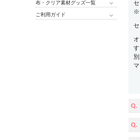
セ
布・クリア素材グッズ一覧
※
ご利用ガイド
セ
オ
す
別
マ
Q.
Q.