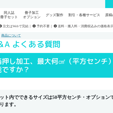
同人誌
冊子加工
グッズ製作
割引・各種サービス
原稿
冊子セット
オプション
注文はWebで完結｜
予約不要｜
送料・搬入料・消費税込みの価格表
商品について
＆A よくある質問
箔押し加工、最大何㎠（平方センチ
能ですか？
ット内でできるサイズは50平方センチ・オプション
ります。