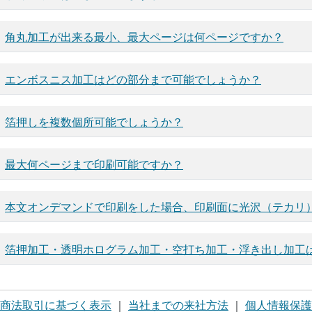
角丸加工が出来る最小、最大ページは何ページですか？
エンボスニス加工はどの部分まで可能でしょうか？
箔押しを複数個所可能でしょうか？
最大何ページまで印刷可能ですか？
本文オンデマンドで印刷をした場合、印刷面に光沢（テカリ
箔押加工・透明ホログラム加工・空打ち加工・浮き出し加工
商法取引に基づく表示
｜
当社までの来社方法
｜
個人情報保護