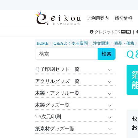
ご利用案内
締切情報
クレジットOK
｜
HOME
Q＆A よくある質問
注文関連
商品・価格
Q
検索
冊子印刷セット一覧
アクリルグッズ一覧
木製・アクリル一覧
木製グッズ一覧
2.5次元印刷
セ
お
紙素材グッズ一覧