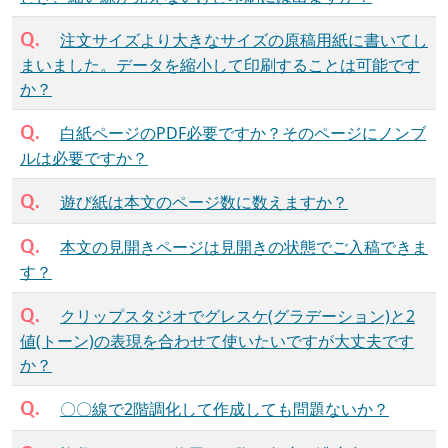
Q.
注文サイズより大きなサイズの原稿用紙に書いてし
まいました。データを縮小して印刷することは可能です
か？
Q.
白紙ページのPDF必要ですか？そのページにノンブ
ルは必要ですか？
Q.
遊び紙は本文のページ数に数えますか？
Q.
本文の見開きページは見開きの状態でご入稿できま
す？
Q.
クリップスタジオでグレスケ(グラデーション)と2
値(トーン)の表現を合わせて使いたいですが大丈夫です
か？
Q.
〇〇線で2階調化して作成しても問題ないか？