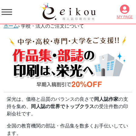
MY PAGE
ホーム
› 学校・法人のご注文について
栄光は、価格と品質のバランスの良さで
同人誌作家
の支
持を集め、
同人誌の世界でトップクラス
の受注件数の印
刷会社です。
全国の教育機関の部誌・作品集を数多くお手伝いしてい
ます。