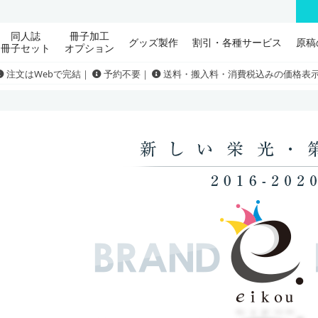
同人誌
冊子加工
グッズ製作
割引・各種サービス
原稿
冊子セット
オプション
注文はWebで完結｜
予約不要｜
送料・搬入料・消費税込みの価格表