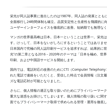
栄光が同人誌事業に進出したのは1987年。同人誌の発展ととも
全面移行し24時間体制も確立。品質安定性と生産性を飛躍的に向上
ユーザーインターフェイスを徹底的に改善。短納期でも無理なく
マンガの世界最高峰は日本。日本一ということは世界一。栄光は
す。けっして、日本をないがしろにするということではありませ
日本国内で究極の同人誌印刷サービスを追求すれば、結果的に世
光”の第二章となる2016－2020年のテーマは「日本を極め、
印刷、および中国語サービスを開始します。
国内では、電話対応の改善のためにCTI（Computer Telephony
れた電話で連絡をいただくと、受信した時点で会員情報（注文履
ズな電話応対が可能となりました。
さらに、個人情報の適正な取り扱いのためにプライバシーマーク
重大な迷惑をお掛けしてしまいます。個人情報の取り扱いに関す
面でもプライバシーマーク取得で求められる管理・運用を徹底し