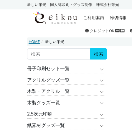
新しい栄光 | 同人誌印刷・グッズ制作｜株式会社栄光
ご利用案内
締切情報
クレジットOK
｜
HOME
新しい栄光
検索
冊子印刷セット一覧
アクリルグッズ一覧
木製・アクリル一覧
木製グッズ一覧
2.5次元印刷
紙素材グッズ一覧