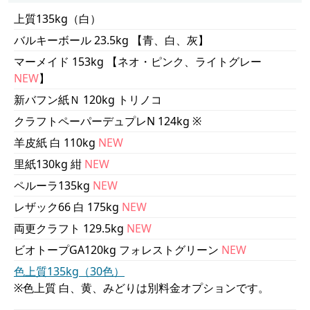
上質135kg（白）
バルキーボール 23.5kg 【青、白、灰】
マーメイド 153kg 【ネオ・ピンク、ライトグレー
NEW
】
新バフン紙Ｎ 120kg トリノコ
クラフトペーパーデュプレN 124kg ※
羊皮紙 白 110kg
NEW
里紙130kg 紺
NEW
ペルーラ135kg
NEW
レザック66 白 175kg
NEW
両更クラフト 129.5kg
NEW
ビオトープGA120kg フォレストグリーン
NEW
色上質135kg（30色）
※色上質 白、黄、みどりは別料金オプションです。