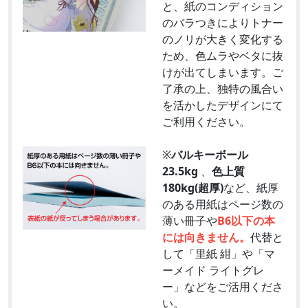
と、紙のコンディション
のバラつきによりトナー
のノリが大きく変化する
ため、色ムラやベタに抜
けが出てしまいます。ご
了承の上、独特の風合い
を活かしたデザインにて
ご利用ください。
※
バルキーボール
23.5kg
、
色上質
180kg(超厚)
など、紙厚
のある用紙はページ数の
薄い冊子や
B6以下の本
には向きません。
代替と
して「里紙 紺」や「マ
ーメイド ライトグレ
ー」などをご活用くださ
い。