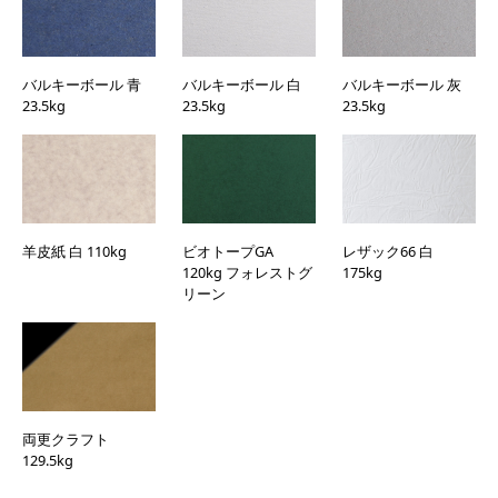
バルキーボール 青
バルキーボール 白
バルキーボール 灰
23.5kg
23.5kg
23.5kg
羊皮紙 白 110kg
ビオトープGA
レザック66 白
120kg フォレストグ
175kg
リーン
両更クラフト
129.5kg