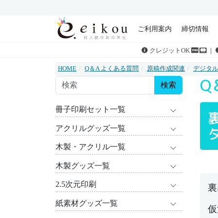
ご利用案内
締切情報
クレジットOK
｜
HOME
Q＆A よくある質問
原稿作成関連
デジタ
Q
検索
冊子印刷セット一覧
アクリルグッズ一覧
木製・アクリル一覧
木製グッズ一覧
2.5次元印刷
裏
紙素材グッズ一覧
仮