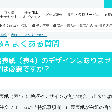
同人誌
冊子加工
グッズ製作
割引・各種サービス
原稿
冊子セット
オプション
注文はWebで完結｜
予約不要｜
送料・搬入料・消費税込みの価格表
ル原稿
表紙データ作成について
＆A よくある質問
裏表紙（表4）のデザインはありま
タは必要ですか？
表紙（表4）に絵柄やデザインが無い場合、出来れ
注文フォームの「特記事項欄」に裏表紙が白紙の旨