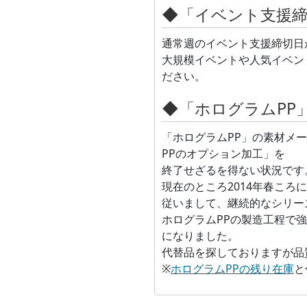
◆
「イベント支援
通常週のイベント支援締切日が
大規模イベントや人気イベン
ださい。
◆
「ホログラムPP
「ホログラムPP」の素材メ
PPのオプション加工」を
終了せざるを得ない状況です
現在のところ2014年春こ
従いまして、継続的なシリー
ホログラムPPの製造工程で
になりました。
代替品を探しておりますが品
※
ホログラムPPの残り在庫
と