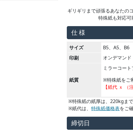
ギリギリまで頑張るあなたの
特殊紙も対応可
仕 様
サイズ
B5、A5、B6
オンデマンド
印刷
ミラーコートプ
紙質
※特殊紙をご
【紙代 ｘ （
※特殊紙の紙厚は、220kgま
※紙代は、
特殊紙価格表
をご
締切日